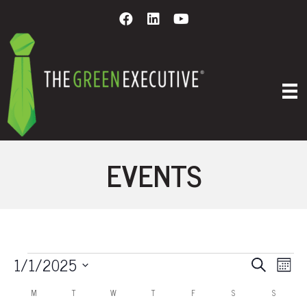
EVENTS
EVENTS
E
E
1/1/2025
S
M
e
S
o
V
C
a
V
M
MONDAY
T
TUESDAY
W
WEDNESDAY
T
THURSDAY
F
FRIDAY
S
SATURDAY
S
SUNDAY
n
e
r