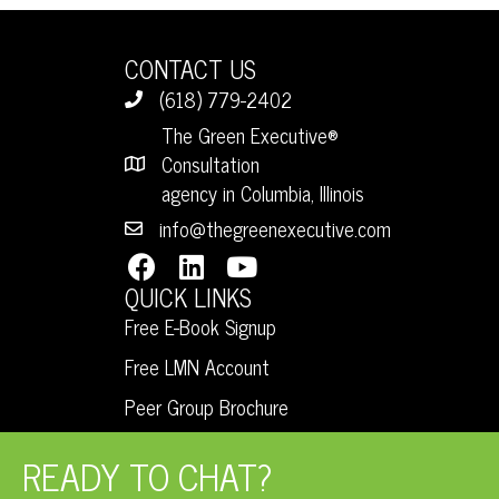
G
E
H
A
CONTACT US
V
A
(618) 779-2402
T
The Green Executive®
E
I
N
Consultation
O
agency in Columbia, Illinois
N
D
info@thegreenexecutive.com
N
T
V
QUICK LINKS
S
I
Free E-Book Signup
Free LMN Account
E
Peer Group Brochure
W
READY TO CHAT?